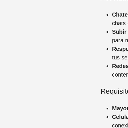
Chate
chats 
Subir
para 
Respo
tus se
Redes
conten
Requisit
Mayor
Celul
conexi