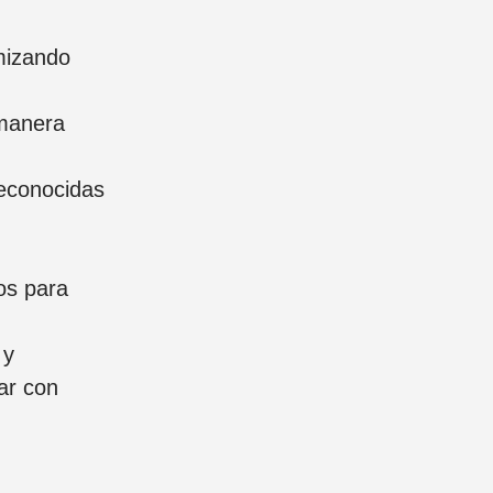
mizando
manera
econocidas
os para
 y
ar con