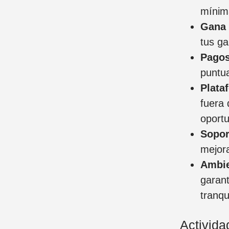
mínim
Gana 
tus ga
Pagos
puntu
Plata
fuera 
oportu
Sopor
mejora
Ambie
garan
tranqu
Activida