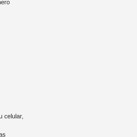
nero
 celular,
as