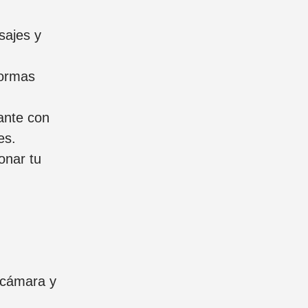
sajes y
formas
ante con
es.
onar tu
 cámara y