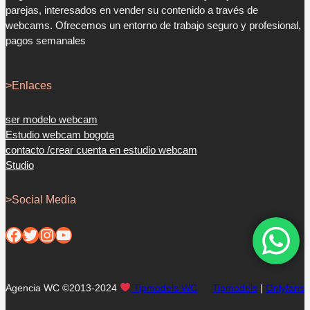
parejas, interesados en vender su contenido a través de
webcams. Ofrecemos un entorno de trabajo seguro y profesional,
pagos semanales
>Enlaces
ser modelo webcam
Estudio webcam bogota
contacto /crear cuenta en estudio webcam
Studio
>Social Media
Facebook
Twitter
Instagram
YouTube
Agencia WC ©2013-2024
Tipmodels WC
Tipmodels
|
Onlyfans